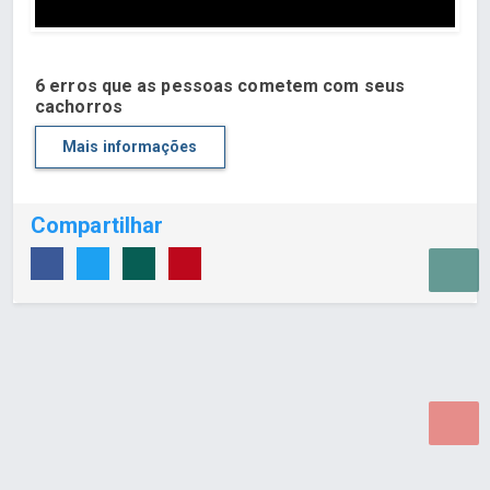
6 erros que as pessoas cometem com seus
cachorros
Mais informações
Compartilhar
Desenvolvido por Poly Design
Cubo Guia -
www.cuboguia.com.br - Desenvolvimento de Sites e
Sistemas para WEB.
© 2026 ®
Política de Cookies